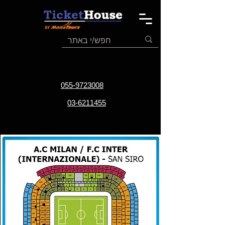
055-9723008
03-6211455