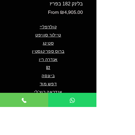
בלינק 182 בפריז
Sale Price
From
₪4,905.00
קולדפליי
טיילור סוויפט
סטינג
ברוס ספרינגסטין
אנדרה ריו
U2
ביונסה
דפש מוד
אנדראה בוצ'לי
אוליביה רודריגו
פו פייטרס
מארון 5
שאלות ותשובות
מי אנחנו/צרו קשר