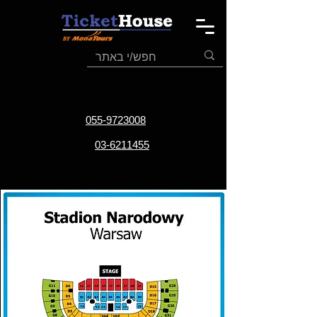
055-9723008
03-6211455