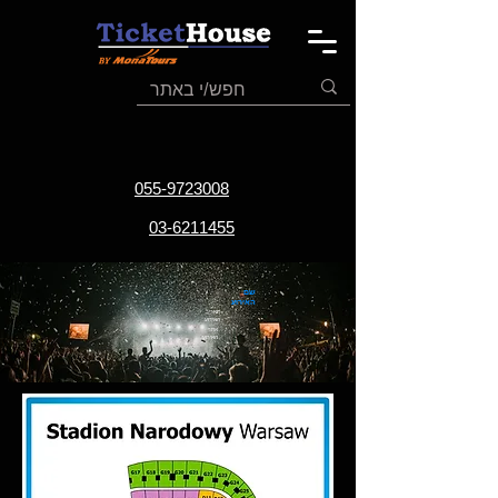
055-9723008
03-6211455
שם
האירוע
תאריך
האירוע
אתר
האירוע