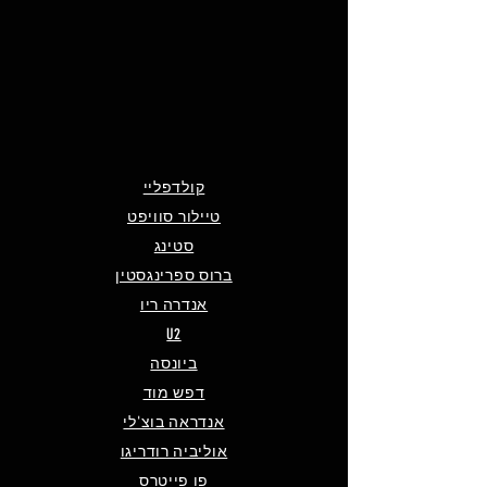
קולדפליי
טיילור סוויפט
סטינג
ברוס ספרינגסטין
אנדרה ריו
U2
ביונסה
דפש מוד
אנדראה בוצ'לי
אוליביה רודריגו
פו פייטרס