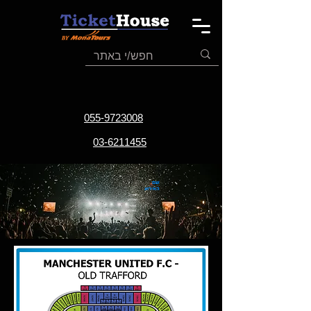
055-9723008
03-6211455
שם
האירוע
תאריך
האירוע
אתר
האירוע