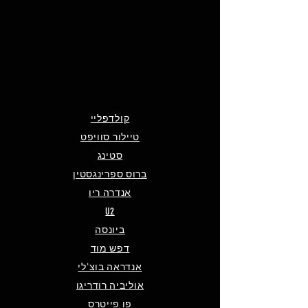
קולדפליי
טיילור סוויפט
סטינג
ברוס ספרינגסטין
אנדרה ריו
U2
ביונסה
דפש מוד
אנדראה בוצ'לי
אוליביה רודריגו
פו פייטרס