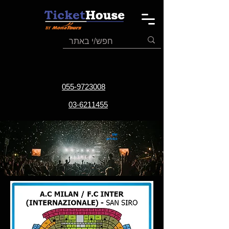
055-9723008
03-6211455
שם
האירוע
תאריך
האירוע
אתר
האירוע