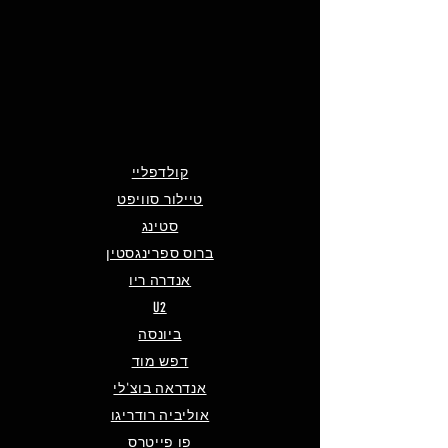
קולדפליי
טיילור סוויפט
סטינג
ברוס ספרינגסטין
אנדרה ריו
U2
ביונסה
דפש מוד
אנדראה בוצ'לי
אוליביה רודריגו
פו פייטרס