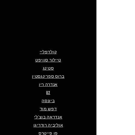
קולדפליי
טיילור סוויפט
סטינג
ברוס ספרינגסטין
אנדרה ריו
U2
ביונסה
דפש מוד
אנדראה בוצ'לי
אוליביה רודריגו
פו פייטרס