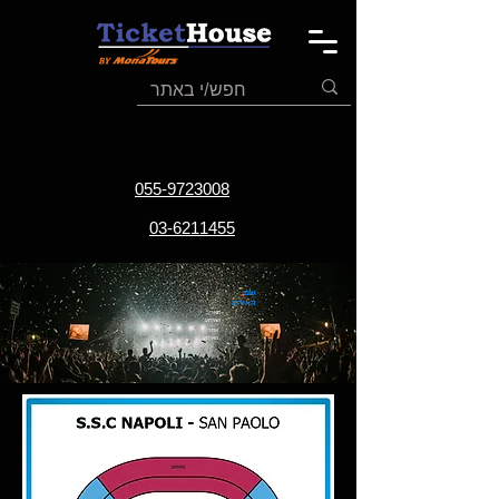
055-9723008
03-6211455
שם
האירוע
תאריך
האירוע
אתר
האירוע