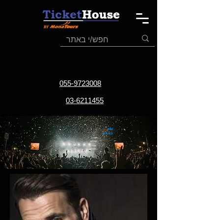
055-9723008
03-6211455
שם
האירוע
תאריך
האירוע
אתר
האירוע