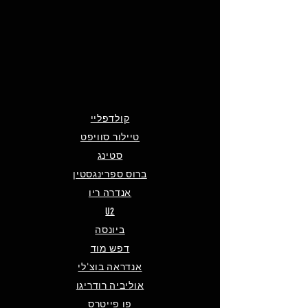
קולדפליי
טיילור סוויפט
סטינג
ברוס ספרינגסטין
אנדרה ריו
U2
ביונסה
דפש מוד
אנדראה בוצ'לי
אוליביה רודריגו
פו פייטרס