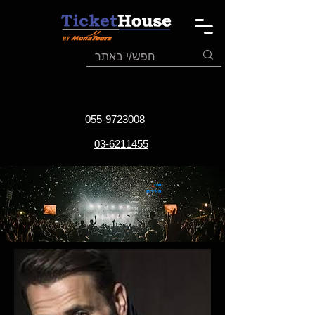
055-9723008
03-6211455
שם
האירוע
תאריך
האירוע
אתר
האירוע