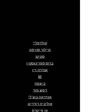
קולדפליי
טיילור סוויפט
סטינג
ברוס ספרינגסטין
אנדרה ריו
U2
ביונסה
דפש מוד
אנדראה בוצ'לי
אוליביה רודריגו
פו פייטרס