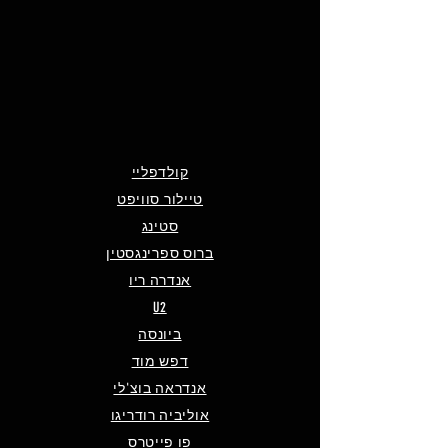
קולדפליי
טיילור סוויפט
סטינג
ברוס ספרינגסטין
אנדרה ריו
U2
ביונסה
דפש מוד
אנדראה בוצ'לי
אוליביה רודריגו
פו פייטרס