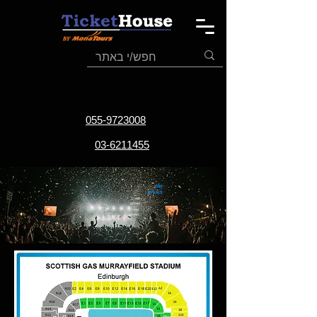
055-9723008
03-6211455
שם
האירוע
תאריך
האירוע
אתר
האירוע