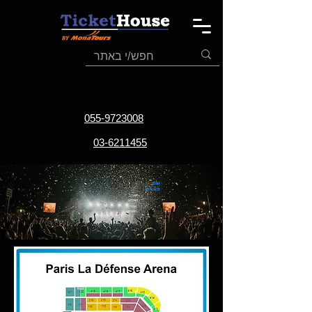
055-9723008
03-6211455
שם
האירוע
תאריך
האירוע
אתר
האירוע