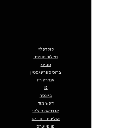
קולדפליי
טיילור סוויפט
סטינג
ברוס ספרינגסטין
אנדרה ריו
U2
ביונסה
דפש מוד
אנדראה בוצ'לי
אוליביה רודריגו
פו פייטרס