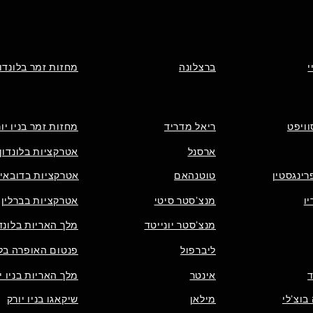
י
ברצלונה
מחזות זמר בלונדון
וויפט
ריאל מדריד
מחזות זמר בניו יו
ארסנל
אטרקציות בלונדון
רינגסטין
טוטנהאם
אטרקציות בדובאי
ו
מנצ'סטר סיטי
אטרקציות בברלין
מנצ'סטר יונייטד
מלך האריות בלונדו
ליברפול
פנטום האופרה בלו
אינטר
מלך האריות בניו י
בוצ'לי
מילאן
שיקאגו בניו יורק