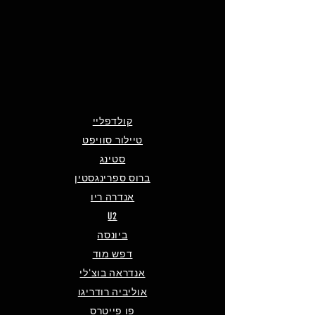
קולדפליי
טיילור סוויפט
סטינג
ברוס ספרינגסטין
אנדרה ריו
U2
ביונסה
דפש מוד
אנדראה בוצ'לי
אוליביה רודריגו
פו פייטרס