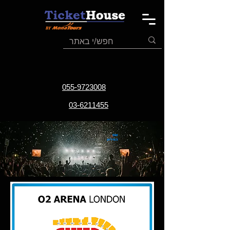
055-9723008
03-6211455
שם
האירוע
תאריך
האירוע
אתר
האירוע