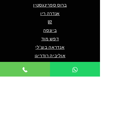
ברוס ספרינגסטין
אנדרה ריו
U2
ביונסה
דפש מוד
אנדראה בוצ'לי
אוליביה רודריגו
פו פייטרס
מארון 5
שאלות ותשובות
מי אנחנו/צרו קשר
תנאים כלליים לרכישה
מדיניות פרטיות
מדיניות נגישות
© 2024 by TICKET HOUSE
מחזות זמר בלונדון
מחזות זמר בניו יורק