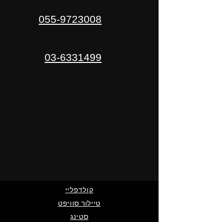
055-9723008
03-6331499
קולדפליי
טיילור סוויפט
סטינג