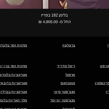
תצוגה מהירה
בלינק 182 בפריז
מחיר מבצע
החל מ-
י
ברצלונה
מחזות זמר בלונדון
וויפט
ריאל מדריד
מחזות זמר בניו יו
ארסנל
אטרקציות בלונדון
רינגסטין
טוטנהאם
אטרקציות בדובאי
ו
מנצ'סטר סיטי
אטרקציות בברלין
מנצ'סטר יונייטד
מלך האריות בלונדו