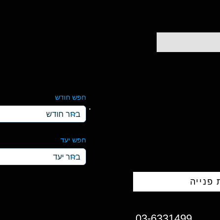
חפש חודש
חפש יעד
פנייה
03-6331499