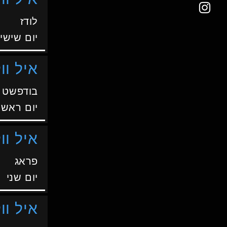
לודז
יום שישי
איל וול
בודפשט
יום ראשו
איל וול
פראג
יום שני
איל וול