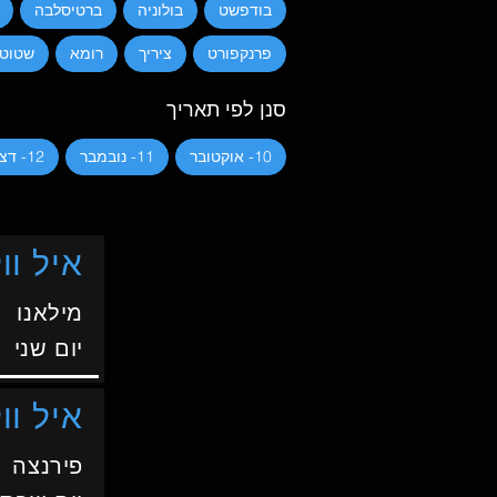
בודפשט
בולוניה
ברטיסלבה
פרנקפורט
ציריך
רומא
שטוטג
סנן לפי תאריך
10- אוקטובר
11- נובמבר
12- דצמבר
איל וול
מילאנו
יום שני
איל וול
פירנצה