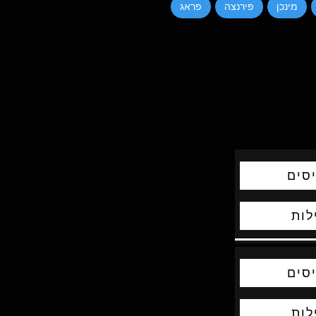
מינכן
פירנצה
פראג
סים
לות
סים
לות