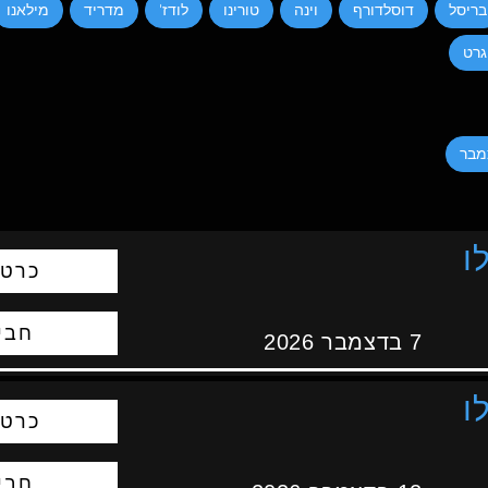
בריסל
דוסלדורף
וינה
טורינו
לודז'
מדריד
מילאנו
רט
ו
כרטי
חבי
7 בדצמבר 2026
ו
כרטי
חבי