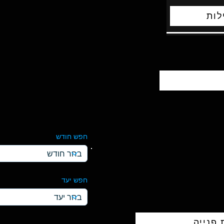
לות
חפש חודש
חפש יעד
פנייה