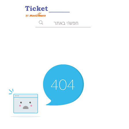
055-9723008
03-6211455