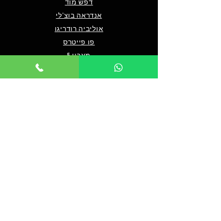
דפש מוד
אנדראה בוצ'לי
אוליביה רודריגו
פו פייטרס
מארון 5
שאלות ותשובות
מי אנחנו/צרו קשר
תנאים כלליים לרכישה
מדיניות פרטיות
מדיניות נגישות
© 2024 by TICKET HOUSE
מחזות זמר בלונדון
מחזות זמר בניו יורק
אטרקציות בלונדון
אטרקציות בדובאי
אטרקציות בברלין
מלך האריות בלונדון