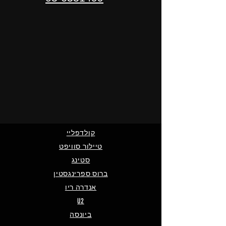
קולדפליי
טיילור סוויפט
סטינג
ברוס ספרינגסטין
אנדרה ריו
U2
ביונסה