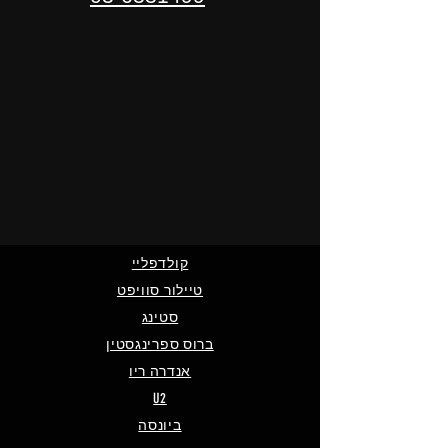
קולדפליי
טיילור סוויפט
סטינג
ברוס ספרינגסטין
אנדרה ריו
U2
ביונסה