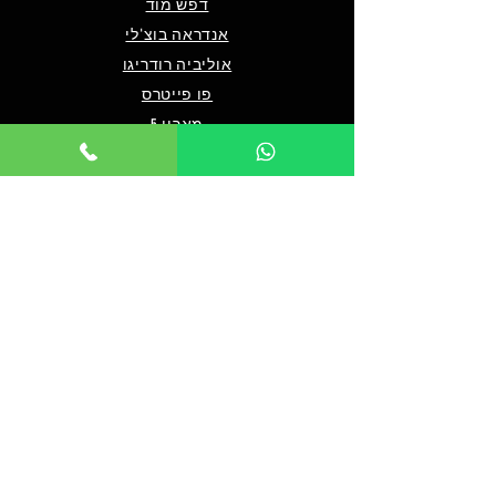
דפש מוד
אנדראה בוצ'לי
אוליביה רודריגו
פו פייטרס
מארון 5
שאלות ותשובות
מי אנחנו/צרו קשר
תנאים כלליים לרכישה
מדיניות פרטיות
מדיניות נגישות
© 2024 by TICKET HOUSE
מחזות זמר בלונדון
מחזות זמר בניו יורק
אטרקציות בלונדון
אטרקציות בדובאי
אטרקציות בברלין
מלך האריות בלונדון