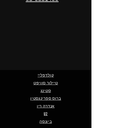
קולדפליי
טיילור סוויפט
סטינג
ברוס ספרינגסטין
אנדרה ריו
U2
ביונסה