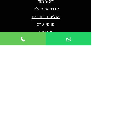
דפש מוד
אנדראה בוצ'לי
אוליביה רודריגו
פו פייטרס
מארון 5
שאלות ותשובות
מי אנחנו/צרו קשר
תנאים כלליים לרכישה
מדיניות פרטיות
מדיניות נגישות
© 2024 by TICKET HOUSE
מחזות זמר בלונדון
מחזות זמר בניו יורק
אטרקציות בלונדון
אטרקציות בדובאי
אטרקציות בברלין
מלך האריות בלונדון