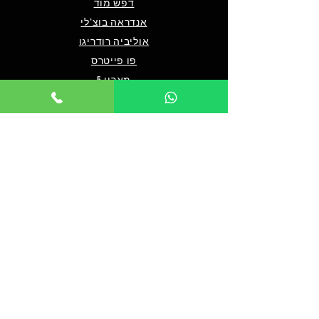
דפש מוד
אנדראה בוצ'לי
אוליביה רודריגו
פו פייטרס
מארון 5
שאלות ותשובות
מי אנחנו/צרו קשר
תנאים כלליים לרכישה
מדיניות פרטיות
מדיניות נגישות
© 2024 by TICKET HOUSE
מחזות זמר בלונדון
מחזות זמר בניו יורק
אטרקציות בלונדון
אטרקציות בדובאי
אטרקציות בברלין
מלך האריות בלונדון