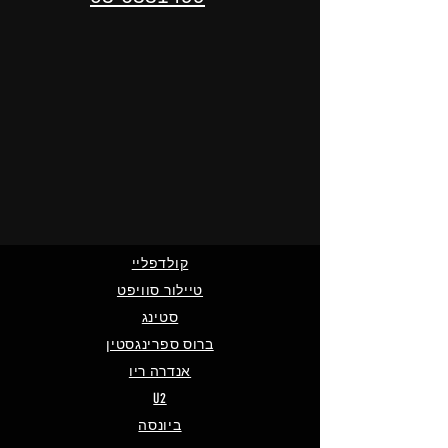
קולדפליי
טיילור סוויפט
סטינג
ברוס ספרינגסטין
אנדרה ריו
U2
ביונסה