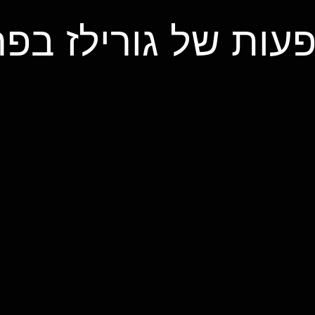
עות של גורילז בפר