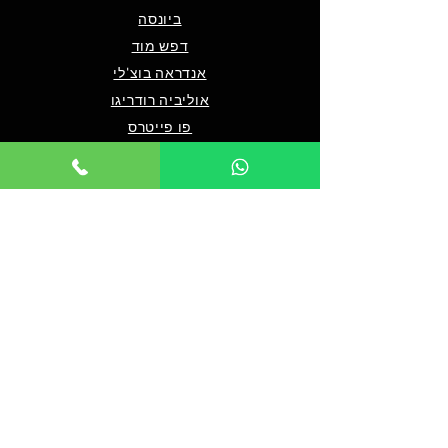
ביונסה
דפש מוד
אנדראה בוצ'לי
אוליביה רודריגו
פו פייטרס
מארון 5
שאלות ותשובות
מי אנחנו/צרו קשר
תנאים כלליים לרכישה
מדיניות פרטיות
מדיניות נגישות
© 2024 by TICKET HOUSE
מחזות זמר בלונדון
מחזות זמר בניו יורק
אטרקציות בלונדון
אטרקציות בדובאי