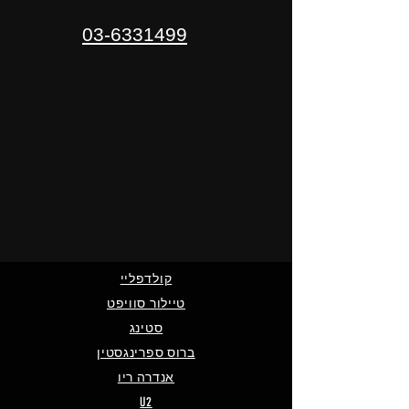
03-6331499
קולדפליי
טיילור סוויפט
סטינג
ברוס ספרינגסטין
אנדרה ריו
U2