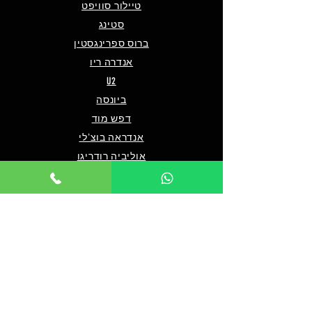
טיילור סוויפט
סטינג
ברוס ספרינגסטין
אנדרה ריו
U2
ביונסה
דפש מוד
אנדראה בוצ'לי
אוליביה רודריגו
פו פייטרס
מארון 5
שאלות ותשובות
מי אנחנו/צרו קשר
תנאים כלליים לרכישה
מדיניות פרטיות
מדיניות נגישות
© 2024 by TICKET HOUSE