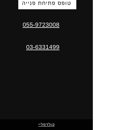
טופס פתיחת פנייה
055-9723008
03-6331499
קולדפליי