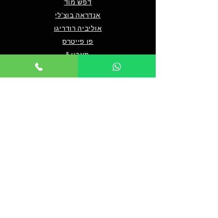
דפש מוד
אנדראה בוצ'לי
אוליביה רודריגו
פו פייטרס
מארון 5
שאלות ותשובות
מי אנחנו/צרו קשר
תנאים כלליים לרכישה
מדיניות פרטיות
מדיניות נגישות
© 2024 by TICKET HOUSE
מחזות זמר בלונדון
מחזות זמר בניו יורק
אטרקציות בלונדון
אטרקציות בדובאי
אטרקציות בברלין
מלך האריות בלונדון