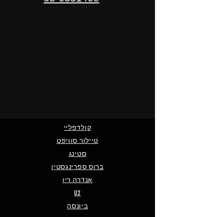
קולדפליי
טיילור סוויפט
סטינג
ברוס ספרינגסטין
אנדרה ריו
U2
ביונסה