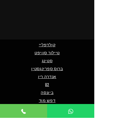
קולדפליי
טיילור סוויפט
סטינג
ברוס ספרינגסטין
אנדרה ריו
U2
ביונסה
דפש מוד
אנדראה בוצ'לי
אוליביה רודריגו
פו פייטרס