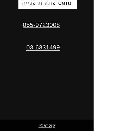
טופס פתיחת פנייה
055-9723008
03-6331499
קולדפליי