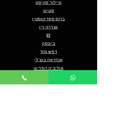
טיילור סוויפט
סטינג
ברוס ספרינגסטין
אנדרה ריו
U2
ביונסה
דפש מוד
אנדראה בוצ'לי
אוליביה רודריגו
פו פייטרס
מארון 5
שאלות ותשובות
מי אנחנו/צרו קשר
תנאים כלליים לרכישה
מדיניות פרטיות
מדיניות נגישות
© 2024 by TICKET HOUSE