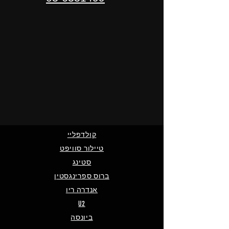
קולדפליי
טיילור סוויפט
סטינג
ברוס ספרינגסטין
אנדרה ריו
U2
ביונסה