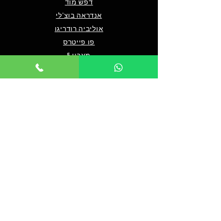
דפש מוד
אנדראה בוצ'לי
אוליביה רודריגו
פו פייטרס
מארון 5
שאלות ותשובות
מי אנחנו/צרו קשר
תנאים כלליים לרכישה
מדיניות פרטיות
מדיניות נגישות
© 2024 by TICKET HOUSE
מחזות זמר בלונדון
מחזות זמר בניו יורק
אטרקציות בלונדון
אטרקציות בדובאי
אטרקציות בברלין
מלך האריות בלונדון