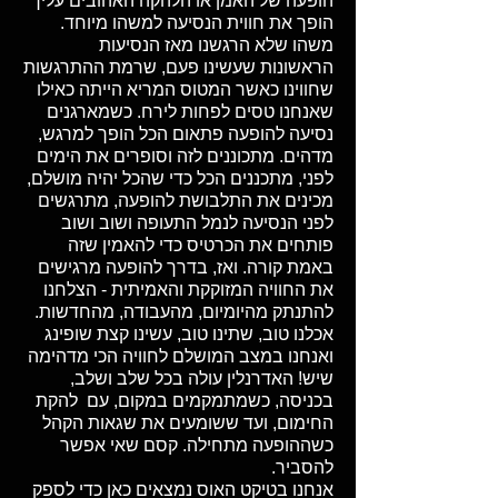
הופעה של האמן או הלהקה האהובים עליך
הופך את חווית הנסיעה למשהו מיוחד.
משהו שלא הרגשנו מאז הנסיעות
הראשונות שעשינו פעם, שרמת ההתרגשות
שחווינו כאשר המטוס המריא הייתה כאילו
שאנחנו טסים לפחות לירח. כשמארגנים
נסיעה להופעה פתאום הכל הופך למרגש,
מדהים. מתכוננים לזה וסופרים את הימים
לפני, מתכננים הכל כדי שהכל יהיה מושלם,
מכינים את התלבושת להופעה, מתרגשים
לפני הנסיעה לנמל התעופה ושוב ושוב
פותחים את הכרטיס כדי להאמין שזה
באמת קורה. ואז, בדרך להופעה מרגישים
את החוויה המזוקקת והאמיתית - הצלחנו
להתנתק מהיומיום, מהעבודה, מהחדשות.
אכלנו טוב, שתינו טוב, עשינו קצת שופינג
ואנחנו במצב המושלם לחוויה הכי מדהימה
שיש! האדרנלין עולה בכל שלב ושלב,
בכניסה, כשמתמקמים במקום, עם להקת
החימום, ועד ששומעים את שגאות הקהל
כשההופעה מתחילה. קסם שאי אפשר
להסביר.
אנחנו בטיקט האוס נמצאים כאן כדי לספק