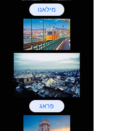
מילאנו
פראג