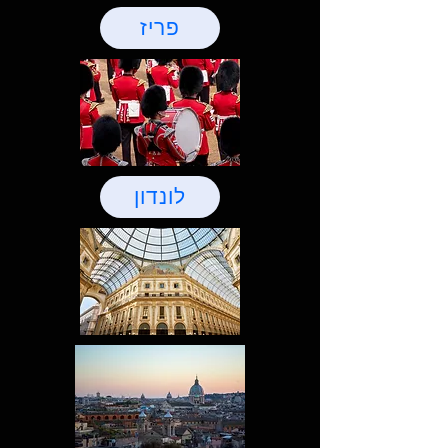
פריז
לונדון