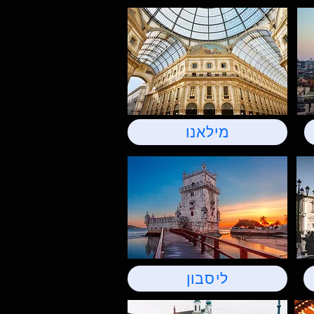
מילאנו
ליסבון