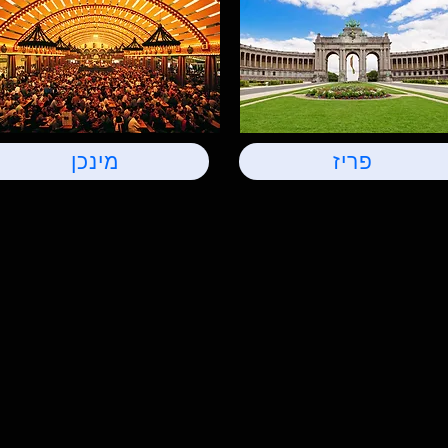
פריז
מינכן