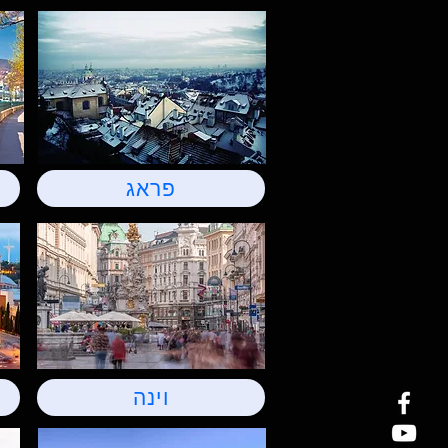
פראג
וינה