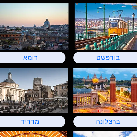
בודפשט
רומא
ברצלונה
מדריד