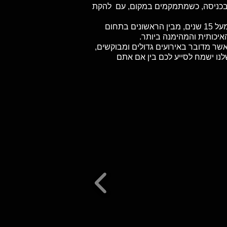
ב, בכניסה, כשמתמקמים במקום, עם להקת
אנחנו בטיקט האוס נמצאים כאן כדי לספק לכם את החוויה הזאת בדיוק. אנחנו חיים ונושמים הופעות חיות כבר מעל 15 שנים, מבין הראשונים בתחום
איכותית והמהימנה ביותר.
אשר מדובר באירועים גדולים ומבוקשים,
לנו ישמח לסייע לכם בין אם אתם