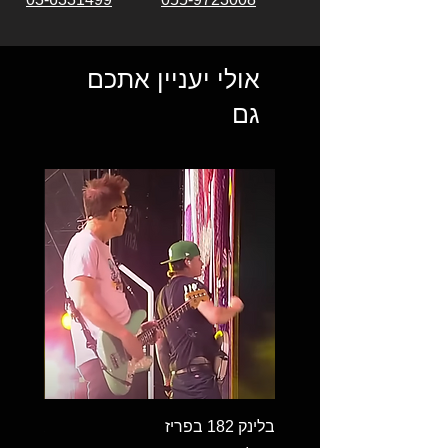
אולי יעניין אתכם
גם
בלינק 182 בפריז
בלינק 182 במילאנו