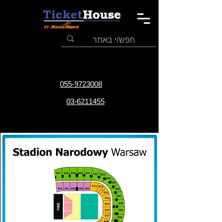
055-9723008
03-6211455