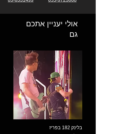
אולי יעניין אתכם
גם
בלינק 182 בפריז
בלינק 182 במילאנו