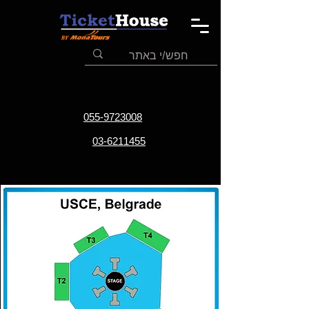
055-9723008
03-6211455