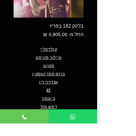
בלינק 182 בפריז
בלינק 182 במילאנו
מחיר מבצע
מחיר מ
החל מ-
החל מ-
קולדפליי
טיילור סוויפט
סטינג
ברוס ספרינגסטין
אנדרה ריו
U2
ביונסה
דפש מוד
אנדראה בוצ'לי
אוליביה רודריגו
פו פייטרס