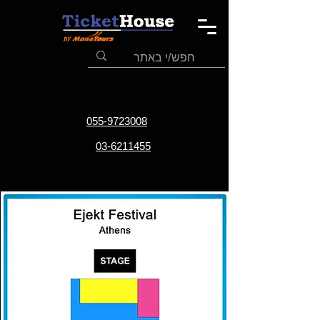
055-9723008
03-6211455