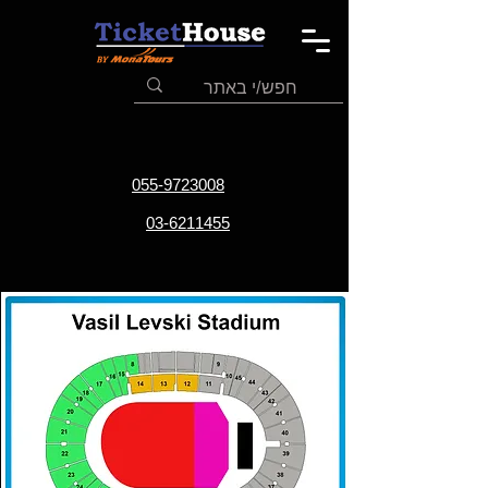
055-9723008
03-6211455