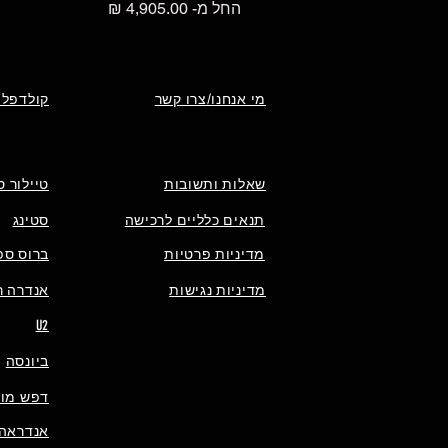
מחיר מבצע
החל מ-
מי אנחנו/צרו קשר
קולדפלי
שאלות ותשובות
טיילור ס
תנאים כלליים לרכישה
סטינג
מדיניות פרטיות
ברוס ספ
מדיניות נגישות
אנדרה רי
U2
ביונסה
דפש מוד
אנדראה 