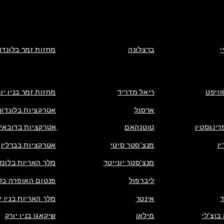
י
ברצלונה
מחזות זמר בלונדון
וויפט
ריאל מדריד
מחזות זמר בניו יו
ארסנל
אטרקציות בלונדון
רינגסטין
טוטנהאם
אטרקציות בדובאי
ו
מנצ'סטר סיטי
אטרקציות בברלין
מנצ'סטר יונייטד
מלך האריות בלונדו
ליברפול
פנטום האופרה בלו
אינטר
מלך האריות בניו י
בוצ'לי
מילאן
שיקאגו בניו יורק