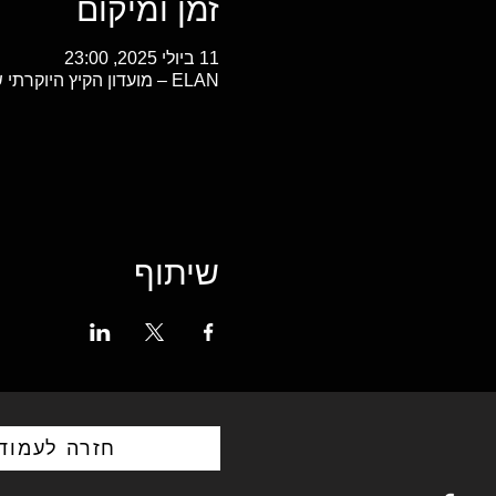
זמן ומיקום
11 ביולי 2025, 23:00
ELAN – מועדון הקיץ היוקרתי של ניקוס ורט, Ethnarchou Makariou 1, Pireas 185 47, יוון
שיתוף
חזרה לעמוד