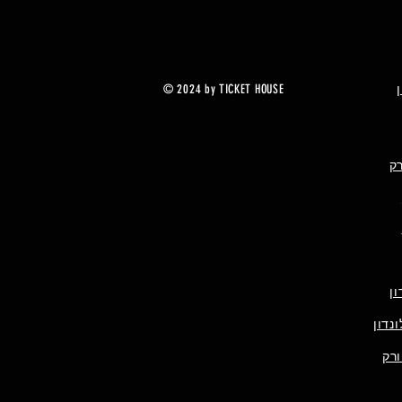
מחיר מבצע
החל מ-
© 2024 by TICKET HOUSE
רק
ן
נדון
ורק