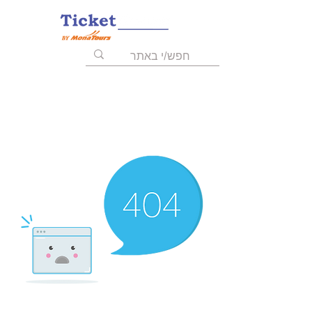
055-9723008
03-6211455