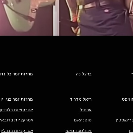
תצוגה מהירה
י
ברצלונה
מחזות זמר בלונדון
וויפט
ריאל מדריד
מחזות זמר בניו יו
ארסנל
אטרקציות בלונדון
רינגסטין
טוטנהאם
אטרקציות בדובאי
ו
מנצ'סטר סיטי
אטרקציות בברלין