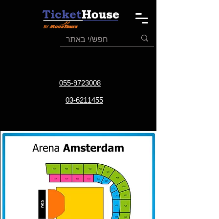
055-9723008
03-6211455