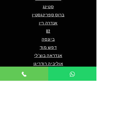
סטינג
ברוס ספרינגסטין
אנדרה ריו
U2
ביונסה
דפש מוד
אנדראה בוצ'לי
אוליביה רודריגו
פו פייטרס
מארון 5
שאלות ותשובות
מי אנחנו/צרו קשר
תנאים כלליים לרכישה
מדיניות פרטיות
מדיניות נגישות
© 2024 by TICKET HOUSE