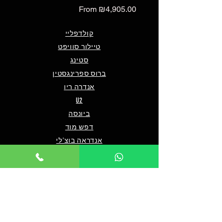
Sale Price
From
₪4,905.00
קולדפליי
טיילור סוויפט
סטינג
ברוס ספרינגסטין
אנדרה ריו
U2
ביונסה
דפש מוד
אנדראה בוצ'לי
אוליביה רודריגו
פו פייטרס
מארון 5
שאלות ותשובות
מי אנחנו/צרו קשר
תנאים כלליים לרכישה