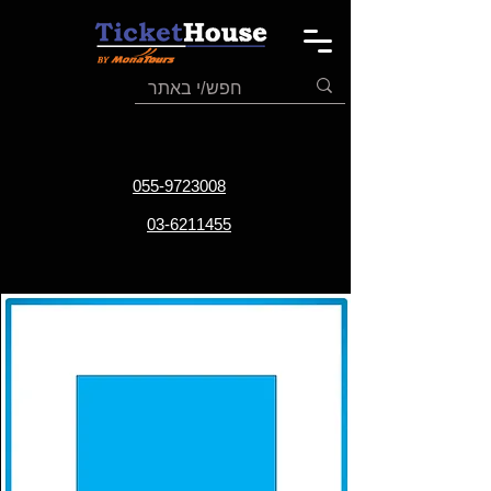
055-9723008
03-6211455