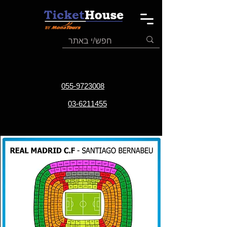
055-9723008
03-6211455