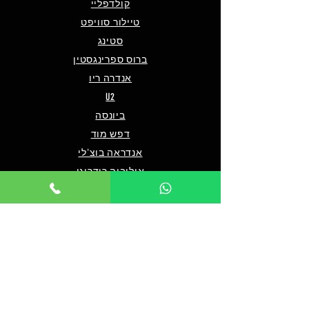
קולדפליי
טיילור סוויפט
סטינג
ברוס ספרינגסטין
אנדרה ריו
U2
ביונסה
דפש מוד
אנדראה בוצ'לי
אוליביה רודריגו
פו פייטרס
מארון 5
שאלות ותשובות
מי אנחנו/צרו קשר
תנאים כלליים לרכישה
מדיניות פרטיות
מדיניות נגישות