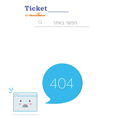
055-9723008
03-6211455