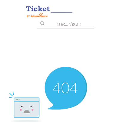
055-9723008
03-6211455